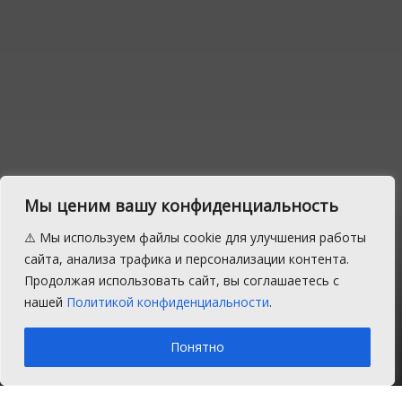
Мы ценим вашу конфиденциальность
В Сосновском районе
⚠️ Мы используем файлы cookie для улучшения работы
началась уборка озимых
сайта, анализа трафика и персонализации контента.
Продолжая использовать сайт, вы соглашаетесь с
культур
нашей
Политикой конфиденциальности
.
A
Понедельник, 3 августа 2020 г.
Время на чтение: 1 мин.
A
Понятно
Главная
Новости
Сельское хозяйство