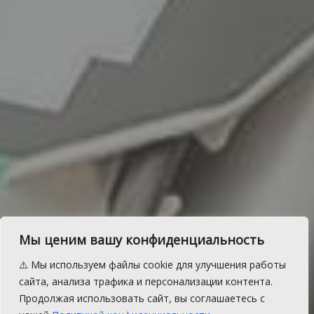
Мы ценим вашу конфиденциальность
Мотокросс в Есаульском:
⚠️ Мы используем файлы cookie для улучшения работы
берег Зюзелги гудел от
сайта, анализа трафика и персонализации контента.
Продолжая использовать сайт, вы соглашаетесь с
моторов