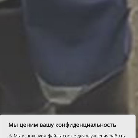
В Сосновском районе
Мы ценим вашу конфиденциальность
поисковики четыре часа
⚠️ Мы используем файлы cookie для улучшения работы