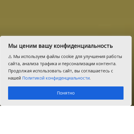
Материнский капитал
Мы ценим вашу конфиденциальность
можно направить на
⚠️ Мы используем файлы cookie для улучшения работы
оплату детского сада и
сайта, анализа трафика и персонализации контента.
Продолжая использовать сайт, вы соглашаетесь с
яслей
нашей
Политикой конфиденциальности
.
A
Четверг, 27 августа 2020 г.
Время на чтение: 1 мин.
A
Понятно
Главная
Новости
Соцзащита
Отделение Пенсионного фонда по