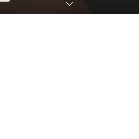
В Сосновском районе Челябинской области про
правил перевозки детей.
ях профилактики дорожно-транспортных происш
жиров и снижения тяжести их последствий отде
изует проверки водителей.
роприятия пройдут 9 сентября вблизи образовате
емя рейдов сотрудники ГИБДД проведут профил
одимости использования детских удерживающих