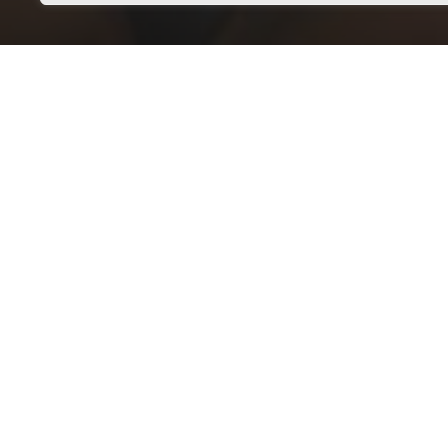
Главная
Новости
Закон и порядок
Подробнее о погоде в Долгодеревенском
Информеры погоды
Опрос
В цел
пасса
Цены на бензин выросли. Как
орган
реагируете?
Ме
Буду больше зарабатывать
Буду меньше ездить
Расстраиваюсь
Во вр
необх