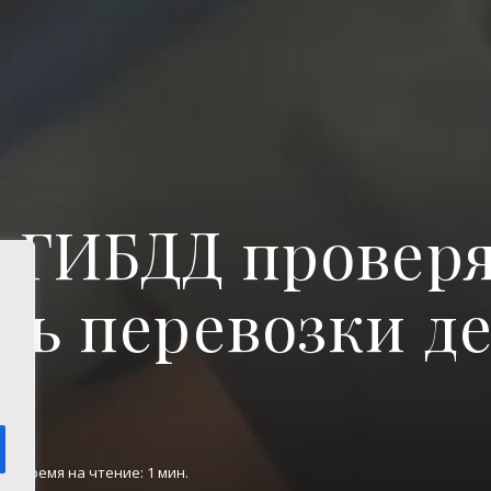
 ГИБДД провер
ть перевозки де
х
ок
Время на чтение: 1 мин.