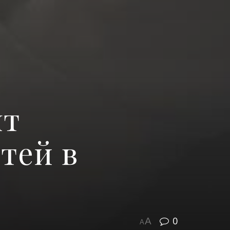
ят
тей в
0
A
A