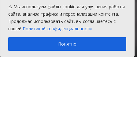
Запланированные
⚠️ Мы используем файлы cookie для улучшения работы
отключения
сайта, анализа трафика и персонализации контента.
Продолжая использовать сайт, вы соглашаетесь с
электроэнергии на 21 мая
нашей
Политикой конфиденциальности
.
A
Среда, 19 мая 2021 г.
Время на чтение: 1 мин.
A
Понятно
Главная
Новости
21 мая в населенных пунктах Красное
Поле, Моховички, мкр.Радонежский,
Долгодеревенское,
Архангельское(частично) Сосновского
района Челябинской области
запланированы отключения