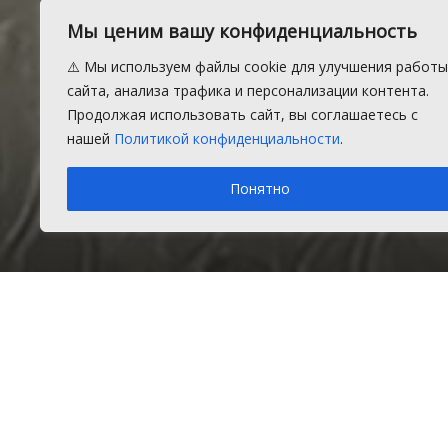
Мы ценим вашу конфиденциальность
Запланиров
⚠️ Мы используем файлы cookie для улучшения работы
сайта, анализа трафика и персонализации контента.
электроэнер
Продолжая использовать сайт, вы соглашаетесь с
нашей
Политикой конфиденциальности
.
Понятно
Пятница, 15 октября 2021 г.
в рубрике
Новости
Время
Главная
Новости
Подробнее о погоде в Долгодеревенском
Информеры погоды