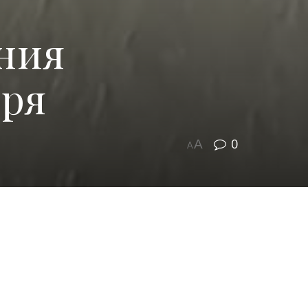
ния
бря
0
A
A
и, Витаминный, Кисегачинский,
инской области запланировано