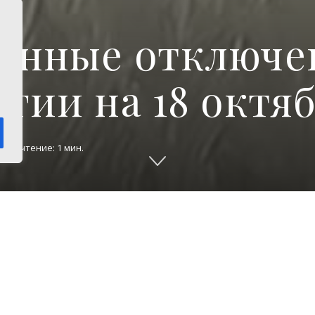
анные отключе
гии на 18 октя
 на чтение: 1 мин.
18 октября в населенных пунктах Верхние Малюк
Касарги, Б.Баландино Сосновского района Челяб