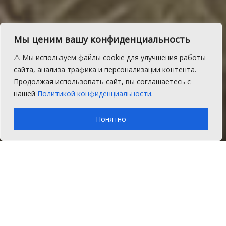
Мы ценим вашу конфиденциальность
В Сосновском районе
⚠️ Мы используем файлы cookie для улучшения работы
проводится второй этап
сайта, анализа трафика и персонализации контента.
Продолжая использовать сайт, вы соглашаетесь с
операции «Мак»
нашей
Политикой конфиденциальности
.
A
Среда, 14 сентября 2016 г.
Время на чтение: 1 мин.
A
Понятно
Главная
Новости
Закон и порядок
С 10 августа по 30 сентября на
территории Сосновского района
проводится второй этап оперативно-