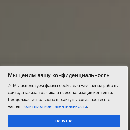
В Челябинской области
Мы ценим вашу конфиденциальность
приемным семьям
⚠️ Мы используем файлы cookie для улучшения работы
увеличат размер выплат
сайта, анализа трафика и персонализации контента.
Продолжая использовать сайт, вы соглашаетесь с
на ребенка
нашей
Политикой конфиденциальности
.
A
Пятница, 23 сентября 2016 г.
Время на чтение: 1 мин.
A
Понятно