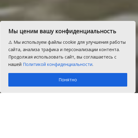
Мы ценим вашу конфиденциальность
ФК «Челябинск» сыграл
⚠️ Мы используем файлы cookie для улучшения работы
вничью с лидером зоны
сайта, анализа трафика и персонализации контента.
Продолжая использовать сайт, вы соглашаетесь с
«Урал-Приволжье»
нашей
Политикой конфиденциальности
.
A
Вторник, 18 октября 2016 г.
Время на чтение: 2 мин.
A
Понятно
Главная
Новости
Спорт
Матч с ФК «Зенит-Ижевск» закончился со
счётом 0:0