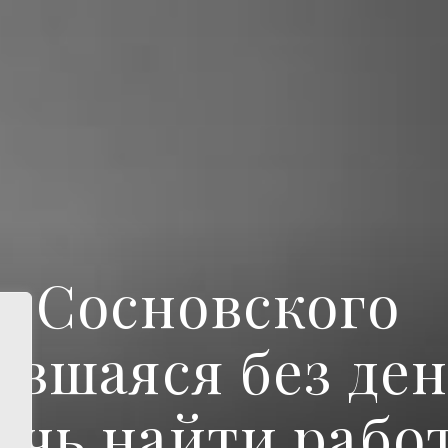
 Сосновского
авшаяся без ден
очь найти рабо