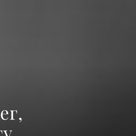
ег,
ту