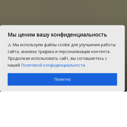
Единовременную выплату
Мы ценим вашу конфиденциальность
к пенсии в размере 5000
⚠️ Мы используем файлы cookie для улучшения работы
рублей выплатят до конца
сайта, анализа трафика и персонализации контента.
Продолжая использовать сайт, вы соглашаетесь с
января
нашей
Политикой конфиденциальности
.
A
Четверг, 22 декабря 2016 г.
Время на чтение: 1 мин.
A
Понятно
Главная
Новости
Соцзащита
О доставке единовременной выплаты
пенсионерам в размере 5000 рублей.