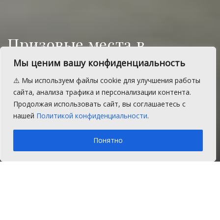
Призовые места в
«Специальной Олимпиаде
Мы ценим вашу конфиденциальность
России» заняли
⚠️ Мы используем файлы cookie для улучшения работы
воспитанники Есаульской
сайта, анализа трафика и персонализации контента.
Продолжая использовать сайт, вы соглашаетесь с
школы-интерната
нашей
Политикой конфиденциальности
.
A
Воскресенье, 5 марта 2017 г.
Время на чтение: 1 мин.
A
Понятно
Главная
Новости
Общество
28 февраля в г. Челябинске прошли
Областные соревновании в рамках