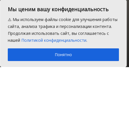
Мы ценим вашу конфиденциальность
Митинг в честь Крыма в
⚠️ Мы используем файлы cookie для улучшения работы
Челябинске поддержал
сайта, анализа трафика и персонализации контента.
Продолжая использовать сайт, вы соглашаетесь с
Сосновский район
нашей
Политикой конфиденциальности
.
A
Понедельник, 20 марта 2017 г.
Время на чтение: 1 мин.
A
Понятно
Главная
Новости
Политика
На митинге в честь воссоединения
Крыма и Севастополя с Россией в
Челябинске Сосновский район
представили более 100 человек.