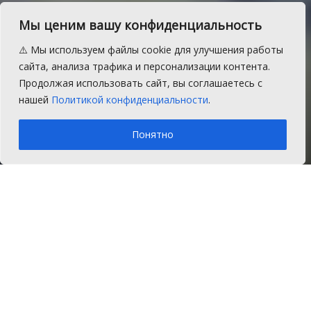
В Сосновском районе
Мы ценим вашу конфиденциальность
водитель с поддельным
⚠️ Мы используем файлы cookie для улучшения работы
полисом возместил ущерб
сайта, анализа трафика и персонализации контента.
Продолжая использовать сайт, вы соглашаетесь с
страховой компании
нашей
Политикой конфиденциальности
.
A
Среда, 22 марта 2017 г.
Время на чтение: 1 мин.
A
Понятно
Главная
Новости
Закон и порядок
Сосновским районным судом
рассмотрено гражданское дело по иску
АО Страховая компания «ЮЖУРАЛ-АСКО»
к Александру М. о возмещении ущерба в
порядке суброгации.