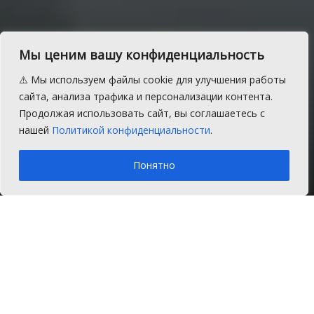
Ветераны из Сосновского
Мы ценим вашу конфиденциальность
района побывали на
⚠️ Мы используем файлы cookie для улучшения работы
торжественном приеме у
сайта, анализа трафика и персонализации контента.
Продолжая использовать сайт, вы соглашаетесь с
губернатора
нашей
Политикой конфиденциальности
.
A
Пятница, 12 мая 2017 г.
Время на чтение: 1 мин.
A
Понятно
Главная
Новости
Общество
В Челябинск на торжественный парад,
посвященный празднованию Дня
Победы, 9 мая поехали сосновские