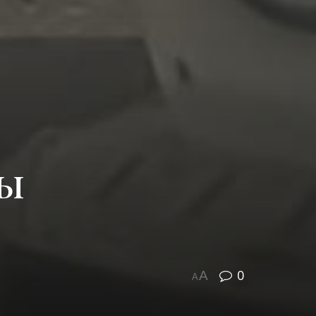
сы
0
A
A