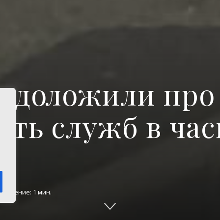
у доложили про
сть служб в ча
а чтение: 1 мин.