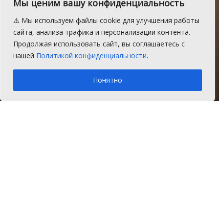
прошло заседание
Мы ценим вашу конфиденциальность
комиссии по
⚠️ Мы используем файлы cookie для улучшения работы
противодействию
сайта, анализа трафика и персонализации контента.
Продолжая использовать сайт, вы соглашаетесь с
коррупции
нашей
Политикой конфиденциальности
.
A
Четверг, 8 июня 2017 г.
Время на чтение: 1 мин.
A
Понятно
Главная
Новости
Общество
Под председательством главы
Сосновского района Евгения Ваганова 5
июня в райцентре работала районная
комиссия по противодействию
коррупции.