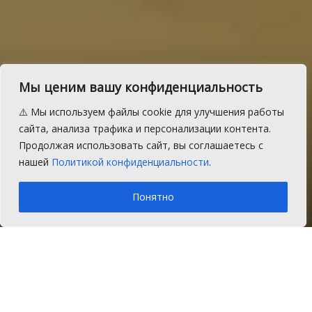
Полицейские Сосновского
Мы ценим вашу конфиденциальность
района обеспечат порядок
⚠️ Мы используем файлы cookie для улучшения работы
в дни проведения
сайта, анализа трафика и персонализации контента.
Продолжая использовать сайт, вы соглашаетесь с
выпускных
нашей
Политикой конфиденциальности
.
A
Понедельник, 26 июня 2017 г.
Время на чтение: 1 мин.
A
Понятно
Главная
Новости
Закон и порядок
В период с 20.06.2017 по 05.07.2017 года,
на территории Сосновского