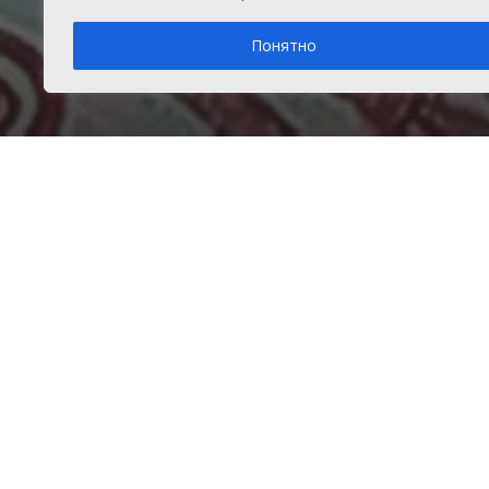
Понятно
Четверг, 29 июня 2017 г.
в рубрике
Закон и порядок
Главная
Новости
Закон и порядок
Подробнее о погоде в Долгодеревенском
Информеры погоды
Опрос
Сведе
Цены на бензин выросли. Как
центр
реагируете?
Для р
Буду больше зарабатывать