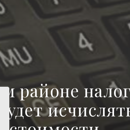
м районе налог
будет исчислят
й стоимости