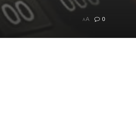
0
A
A
28.10.2015 года № 241-ЗО налог на
й области будет исчисляться по
бесплатно в Многофункциональном
://maps.rosreestr.ru/PortalOnline/).
) действует интернет сервис