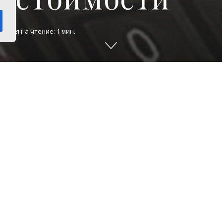
Время на чтение: 1 мин.
В соответствии с Законом Челябинской области от 
имущество за 2016 год на территории Челябинско
кадастровой стоимости.
ния о кадастровой стоимости можно получить 
е «Мои документы» либо на сайте Росреестра (http
асчета налога на сайте ФНС России (
www.nalog.ru