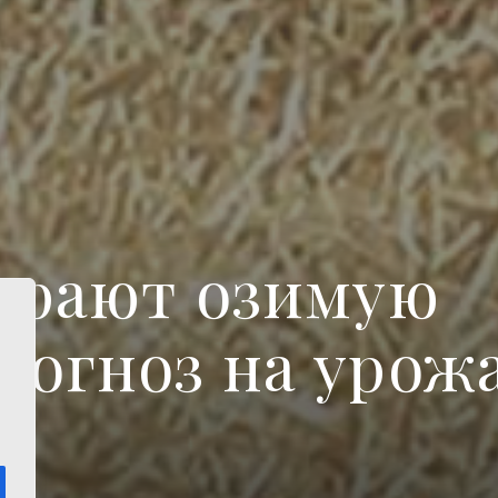
бирают озимую
рогноз на урож