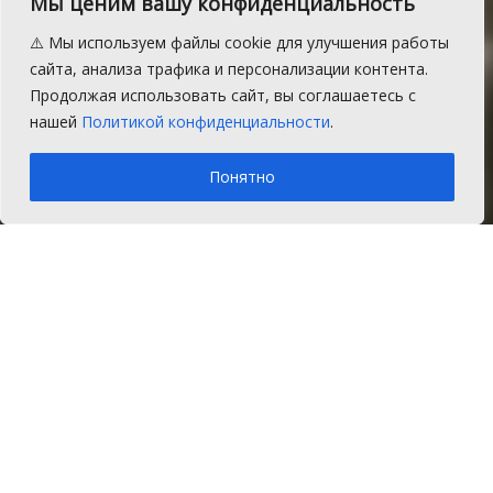
Мы ценим вашу конфиденциальность
Что делать, если в
⚠️ Мы используем файлы cookie для улучшения работы
соседней квартире грязь и
сайта, анализа трафика и персонализации контента.
Продолжая использовать сайт, вы соглашаетесь с
антисанитария?
нашей
Политикой конфиденциальности
.
A
Пятница, 1 сентября 2017 г.
Время на чтение: 4 мин.
A
Понятно
Главная
Новости
Закон и порядок
В Территориальный отдел Управления
Роспотребнадзора по Челябинской
области в Сосновском, Аргаяшском и
Кунашакском районах участились
обращения потребителей по поводу
антисанитарного содержания квартир