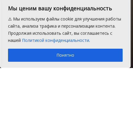
Мы ценим вашу конфиденциальность
Автобусный маршрут
⚠️ Мы используем файлы cookie для улучшения работы
свяжет «Звездный» с
сайта, анализа трафика и персонализации контента.
Продолжая использовать сайт, вы соглашаетесь с
Челябинском
нашей
Политикой конфиденциальности
.
A
Пятница, 8 сентября 2017 г.
Время на чтение: 1 мин.
A
Понятно
Главная
Новости
Общество
В ходе личного приема граждан,
который провел 6 сентября Борис
Дубровский, к губернатору обратился
житель микрорайона Звездный
Сосновского района Максим Смоляков.