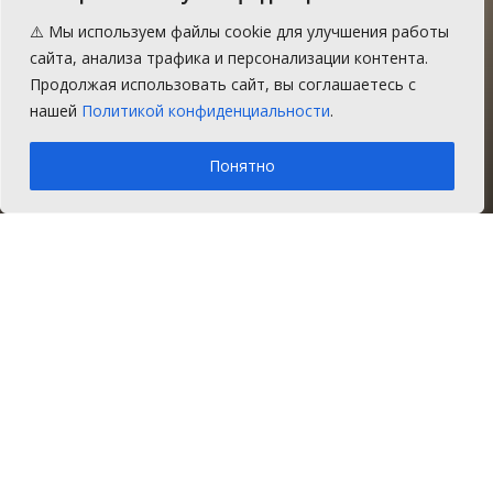
симфонический оркестр
⚠️ Мы используем файлы cookie для улучшения работы
выступил в Сосновском
сайта, анализа трафика и персонализации контента.
Продолжая использовать сайт, вы соглашаетесь с
районе
нашей
Политикой конфиденциальности
.
A
Суббота, 9 сентября 2017 г.
Время на чтение: 2 мин.
A
Понятно
Главная
Новости
Культура
8 сентября в Районном доме культуры в
селе Долгодеревенском Сосновского
района был представлен совместный
молодежный проект «Австрия-Россия»
(Фронлайтен – Челябинск).