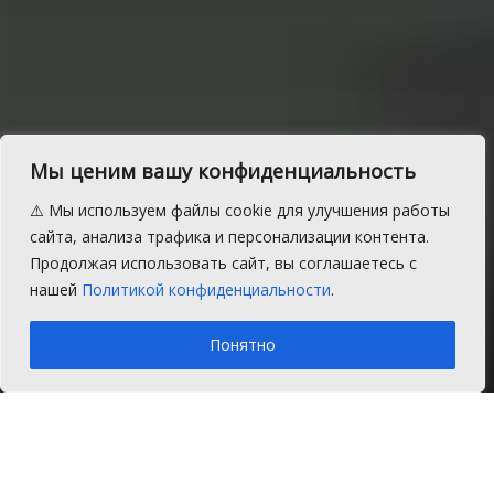
Мы ценим вашу конфиденциальность
Предприятиям возле
⚠️ Мы используем файлы cookie для улучшения работы
Кременкуля дымить не
сайта, анализа трафика и персонализации контента.
Продолжая использовать сайт, вы соглашаетесь с
разрешали
нашей
Политикой конфиденциальности
.
A
Пятница, 6 октября 2017 г.
Время на чтение: 1 мин.
A
Понятно
Главная
Новости
Экология
Итоги экологического рейда на