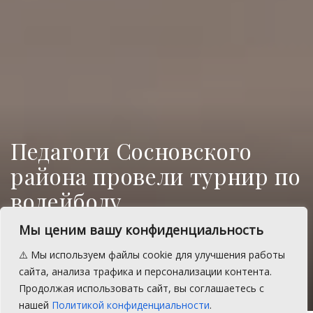
Педагоги Сосновского
района провели турнир по
волейболу
Турнир получился веселым, азартным, с
Мы ценим вашу конфиденциальность
толикой спортивного драматизма.
⚠️ Мы используем файлы cookie для улучшения работы
сайта, анализа трафика и персонализации контента.
A
Воскресенье, 27 марта 2022 г.
Время на чтение: 2 мин.
A
Продолжая использовать сайт, вы соглашаетесь с
нашей
Политикой конфиденциальности
.