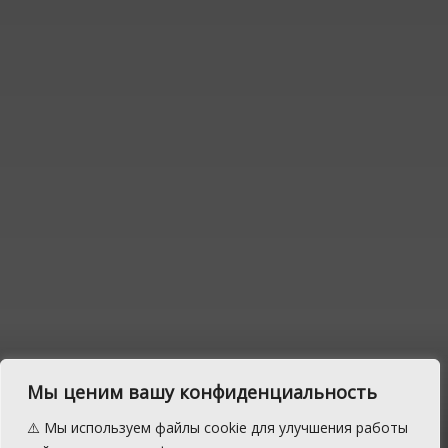
Можно ли будет в 2018
Мы ценим вашу конфиденциальность
году продать участок, на
⚠️ Мы используем файлы cookie для улучшения работы