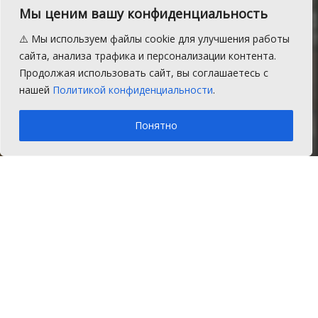
Мы ценим вашу конфиденциальность
виде
⚠️ Мы используем файлы cookie для улучшения работы
В Сосновском районе Челябинской
сайта, анализа трафика и персонализации контента.
области ввели систему электронных
Продолжая использовать сайт, вы соглашаетесь с
медицинских рецептов.
нашей
Политикой конфиденциальности
.
A
Вторник, 9 августа 2022 г.
Время на чтение: 1 мин.
A
Понятно
Главная
Новости
Здоровье
Врачи в Челябинской области начали
выписывать электронные рецепты. С
помощью нового мобильного
приложения пациенты смогут увидеть
информацию о назначенных лекарствах