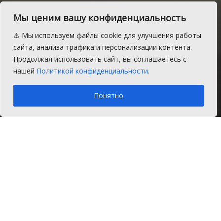
личному кабинету
Мы ценим вашу конфиденциальность
налогоплательщика
⚠️ Мы используем файлы cookie для улучшения работы
Получить логин и пароль к сервису можно
сайта, анализа трафика и персонализации контента.
несколькими способами. Как – расскажем
Продолжая использовать сайт, вы соглашаетесь с
в материале.
нашей
Политикой конфиденциальности
.
A
Суббота, 11 февраля 2023 г.
Время на чтение: 1 мин.
A
Понятно
Главная
Новости
Закон и порядок
В любом налоговом органе России
, независимо
от места постановки на учет.
При себе необходимо иметь документ,
удостоверяющий личность.