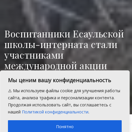
Воспитанники Есаульской
школы-интерната стали
участниками
международной акции
«Сад памяти»
Мы ценим вашу конфиденциальность
Ребята высадили 201 саженец сосны
⚠️ Мы используем файлы cookie для улучшения работы
сайта, анализа трафика и персонализации контента.
A
Пятница, 19 мая 2023 г.
Время на чтение: 3 мин.
A
Продолжая использовать сайт, вы соглашаетесь с
нашей
Политикой конфиденциальности
.
Главная
Новости
Благоустройство
Понятно