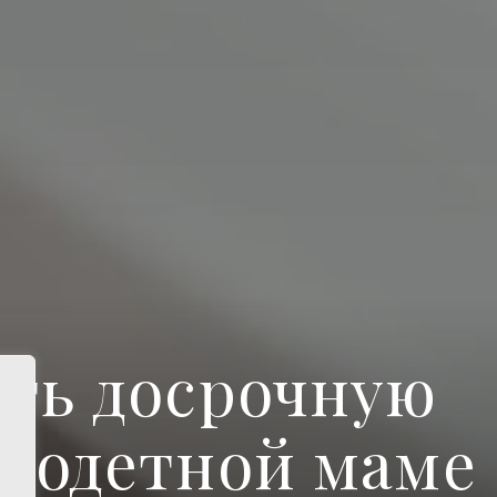
ть досрочную
годетной маме