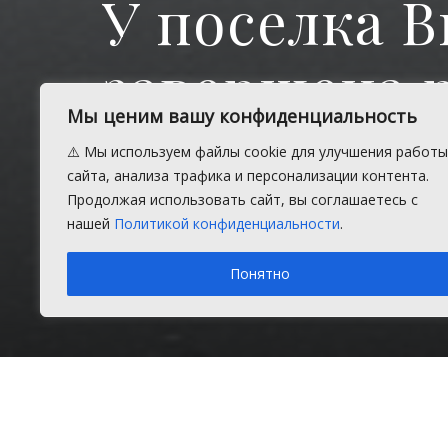
У поселка 
завершена 
Мы ценим вашу конфиденциальность
автотрассы
⚠️ Мы используем файлы cookie для улучшения работы
сайта, анализа трафика и персонализации контента.
Продолжая использовать сайт, вы соглашаетесь с
На участке автомобильной дороги
нашей
Политикой конфиденциальности
.
движения транспорта.
Понятно
Вторник, 26 сентября 2023 г.
в рубрике
Новости
,
Стро
Главная
Новости