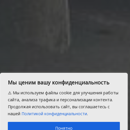
График работы выездного
Мы ценим вашу конфиденциальность
кабинета ФОГ
⚠️ Мы используем файлы cookie для улучшения работы
Жители Сосновского района смогут
сайта, анализа трафика и персонализации контента.
пройти диспансеризацию и сделать
Продолжая использовать сайт, вы соглашаетесь с
флюорографию в своем поселке.
нашей
Политикой конфиденциальности
.
A
Пятница, 1 декабря 2023 г.
Время на чтение: 1 мин.
A
Понятно