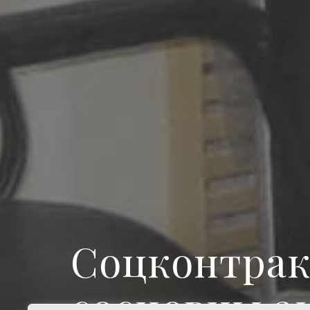
Соцконтрак
сосновцы а