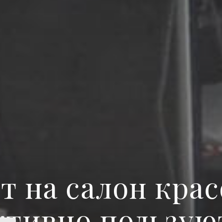
т на салон крас
ктивно пользую