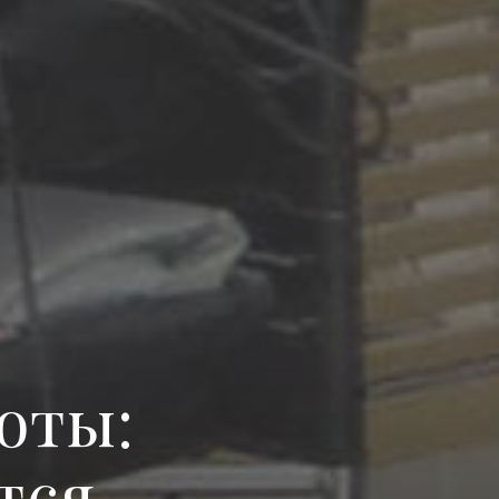
оты:
тся