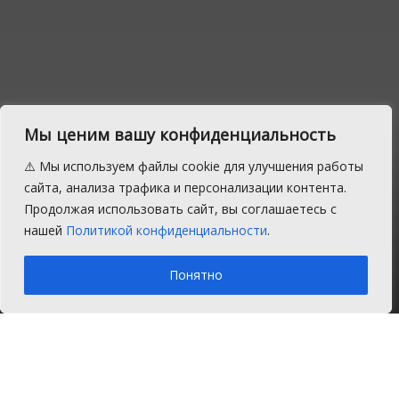
Мы ценим вашу конфиденциальность
На сколько вырастет
⚠️ Мы используем файлы cookie для улучшения работы
пенсия после индексации
сайта, анализа трафика и персонализации контента.
Продолжая использовать сайт, вы соглашаетесь с
в январе 2019
нашей
Политикой конфиденциальности
.
A
Суббота, 22 декабря 2018 г.
Время на чтение: 1 мин.
A
Понятно
Главная
Новости
Соцзащита
Пенсионный фонд обращает внимание,