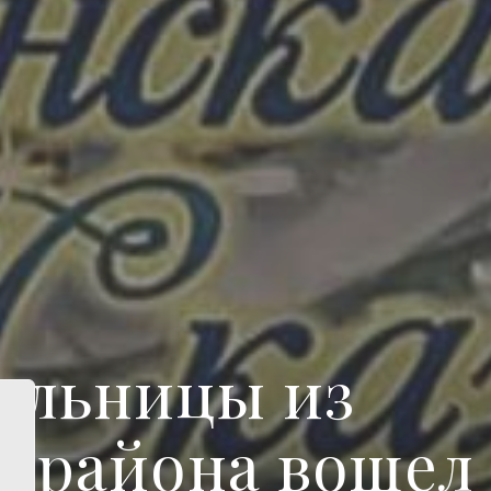
ольницы из
о района вошел