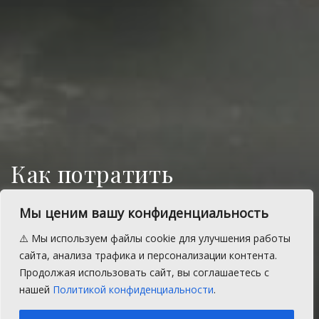
Как потратить
маткапитал на
Мы ценим вашу конфиденциальность
образование детей
⚠️ Мы используем файлы cookie для улучшения работы
В 2024 году 1132 семьи Челябинской
сайта, анализа трафика и персонализации контента.
области направили материнский капитал
Продолжая использовать сайт, вы соглашаетесь с
на образование детей
нашей
Политикой конфиденциальности
.
A