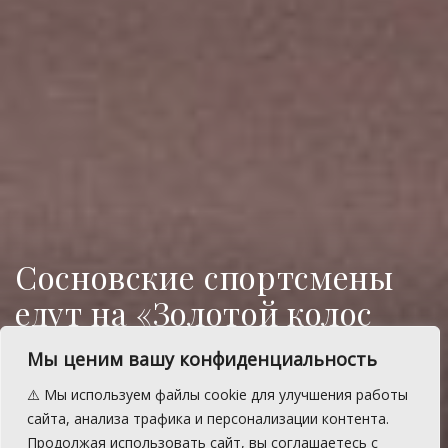
Сосновские спортсмены
едут на «Золотой колос
2024»
Мы ценим вашу конфиденциальность
С 12 по 14 июля сборная спортсменов
⚠️ Мы используем файлы cookie для улучшения работы
Сосновского района примет участие в
сайта, анализа трафика и персонализации контента.
заключительных состязаниях сельской
Продолжая использовать сайт, вы соглашаетесь с