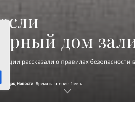
 если
ирный дом зал
екции рассказали о правилах безопасности 
 порядок
,
Новости
Время на чтение: 1 мин.
юбой аварии – будь то затопление, обрыв пров