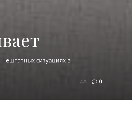
ивает
в нештатных ситуациях в
0
A
A
одов или неполадки с