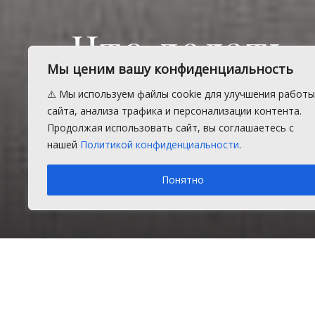
Что делать,
Мы ценим вашу конфиденциальность
многокварт
⚠️ Мы используем файлы cookie для улучшения работы
сайта, анализа трафика и персонализации контента.
Продолжая использовать сайт, вы соглашаетесь с
В Государственной жилищной инсп
нашей
Политикой конфиденциальности
.
многоквартирных домах.
Понятно
Пятница, 26 июля 2024 г.
в рубрике
Главное
,
Закон и
Главная
Главное
При л
Подробнее о погоде в Долгодеревенском