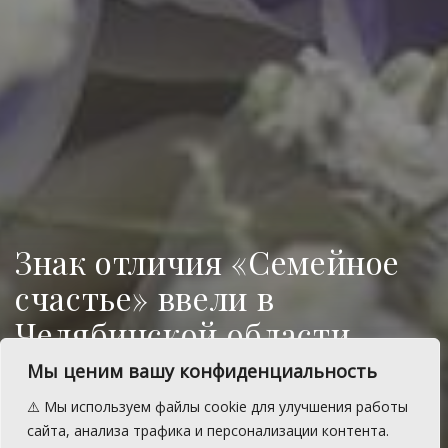
Знак отличия «Семейное
счастье» ввели в
Челябинской области
Мы ценим вашу конфиденциальность
В Челябинской области появилась новая
награда – знак отличия «Семейное
⚠️ Мы используем файлы cookie для улучшения работы
счастье», которой будут награждаться
сайта, анализа трафика и персонализации контента.