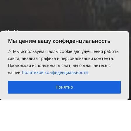
В Красном поле пожарные
не дали огню подобраться
Мы ценим вашу конфиденциальность
к жилому дому
⚠️ Мы используем файлы cookie для улучшения работы
сайта, анализа трафика и персонализации контента.
Вечером 20 октября в Красном поле
Продолжая использовать сайт, вы соглашаетесь с
загорелись надворные постройки.
нашей
Политикой конфиденциальности
.
A
Воскресенье, 20 октября 2024 г.
Время на чтение: 1 мин.
A
Понятно
Главная
Главное
В Красном поле воскресный вечер принес
серьезные переживания жителям улицы