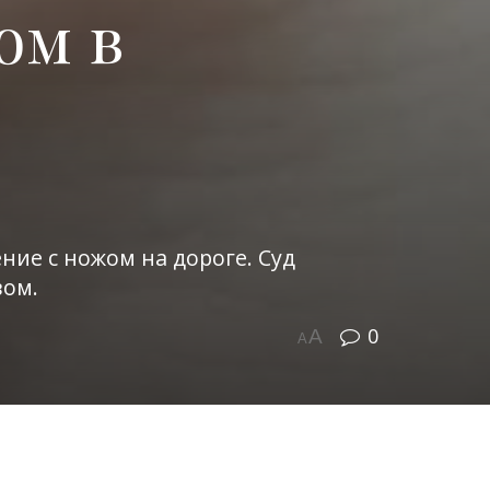
ом в
ние с ножом на дороге. Суд
вом.
0
A
A