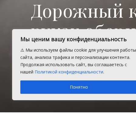
Дорожный к
руках оберн
Мы ценим вашу конфиденциальность
колонии
⚠️ Мы используем файлы cookie для улучшения работы
сайта, анализа трафика и персонализации контента.
Продолжая использовать сайт, вы соглашаетесь с
Житель Сосновского района получи
нашей
Политикой конфиденциальности
.
признал его виновным в причинен
Понятно
Понедельник, 2 декабря 2024 г.
в рубрике
Главное
,
З
Главная
Главное