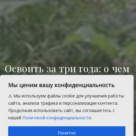
Освоить за три года: о чем
нужно знать хозяину
Мы ценим вашу конфиденциальность
земельного участка
⚠️ Мы используем файлы cookie для улучшения работы
Изменения в земельном
сайта, анализа трафика и персонализации контента.
законодательстве разъясняет помощник
Продолжая использовать сайт, вы соглашаетесь с
прокурора Сосновского района.
нашей
Политикой конфиденциальности
.
A
Среда, 8 января 2025 г.
Время на чтение: 1 мин.
A
Понятно