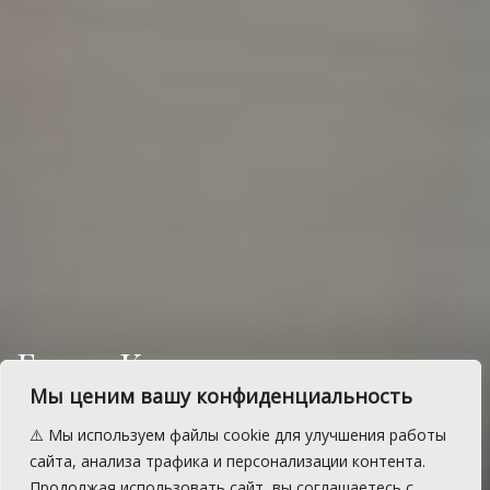
Глава Кременкульского
поделился опытом
Мы ценим вашу конфиденциальность
благоустройства в Казани
⚠️ Мы используем файлы cookie для улучшения работы
сайта, анализа трафика и персонализации контента.
Главы сельских поселений Сосновского
Продолжая использовать сайт, вы соглашаетесь с