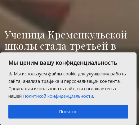
Ученица Кременкульской
школы стала третьей в
конкурсе «Джалиловские
Мы ценим вашу конфиденциальность
чтения»
⚠️ Мы используем файлы cookie для улучшения работы
Виктория Спиридонова заняла третье
сайта, анализа трафика и персонализации контента.
место среди сорока тысяч участников из
Продолжая использовать сайт, вы соглашаетесь с
разных стран.
нашей
Политикой конфиденциальности
.
A
Четверг, 20 февраля 2025 г.
Время на чтение: 1 мин.
A
Понятно
Главная
Главное