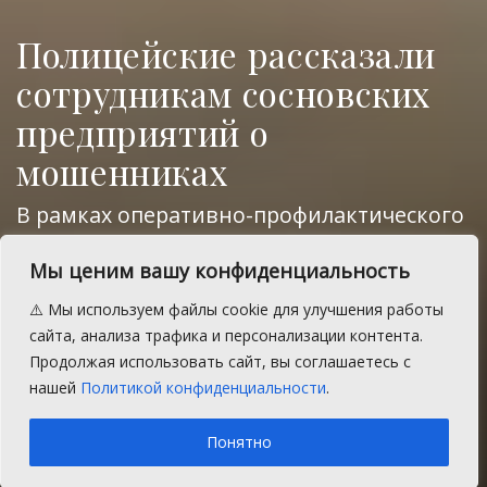
Полицейские рассказали
сотрудникам сосновских
предприятий о
мошенниках
В рамках оперативно-профилактического
мероприятия «Останови мошенника»
Мы ценим вашу конфиденциальность
сотрудники ОМВД России по Сосновскому
району проводят профилактические
⚠️ Мы используем файлы cookie для улучшения работы
беседы в трудовых коллективах
сайта, анализа трафика и персонализации контента.
предприятий и организаций Сосновского
Продолжая использовать сайт, вы соглашаетесь с
района.
нашей
Политикой конфиденциальности
.
A
Вторник, 25 февраля 2025 г.
Время на чтение: 1 мин.
A
Понятно