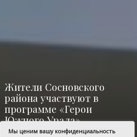
Жители Сосновского
района участвуют в
программе «Герои
Южного Урала»
Мы ценим вашу конфиденциальность
Алексей Рожков и другие жители