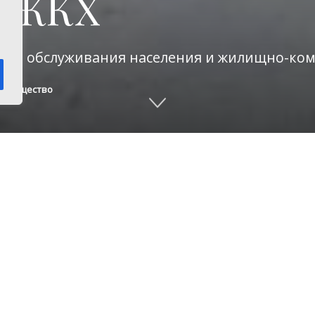
в ЖКХ
вого обслуживания населения и жилищно-ком
и
,
Общество
емые друзья!
авляю вас с профессиональным праздником!
о вы обеспечиваете комфортную и безопасную
ральцев, обеспечиваете благоустройство, подд
ах и поселениях. В вашей работе важно воврем