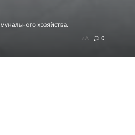
мунального хозяйства.
0
A
A
 жизнь миллионов
ерживаете чистоту и порядок в
я прийти на помощь, решить даже