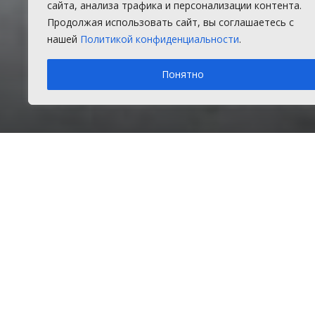
работнико
сайта, анализа трафика и персонализации контента.
Продолжая использовать сайт, вы соглашаетесь с
нашей
Политикой конфиденциальности
.
16 марта – День работников быто
Понятно
Суббота, 15 марта 2025 г.
в рубрике
Главное
,
Новост
Главная
Главное
Уважа
Подробнее о погоде в Долгодеревенском
Информеры погоды
Поздр
Опрос
Именн
южноу
Цены на бензин выросли. Как
город