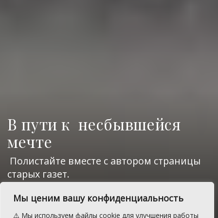
В пути к несбывшейся
мечте
Полистайте вместе с автором страницы
старых газет.
A
Суббота, 12 апреля 2025 г.
Время на чтение: 5 мин.
A
Мы ценим вашу конфиденциальность
⚠️ Мы используем файлы cookie для улучшения работы