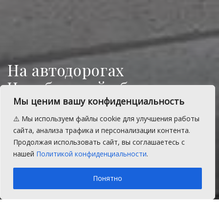
На автодорогах
Челябинской области в
понедельник пройдут
Мы ценим вашу конфиденциальность
проверки
⚠️ Мы используем файлы cookie для улучшения работы
сайта, анализа трафика и персонализации контента.
Совместно с работниками ГИБДД на
Продолжая использовать сайт, вы соглашаетесь с
проверку выйдут общественники.
нашей
Политикой конфиденциальности
.
A
Понедельник, 14 апреля 2025 г.
Время на чтение: 1 мин.
A
Понятно
Главная
Новости